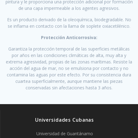
pintura y le proporciona una protección adicional por formación
de una capa impermeable a los agentes agresivos.
Es un producto derivado de la oleoquímica, biodegradable. No
se inflama en contacto con la llama de soplete oxiacetilénico.
Protección Anticorrosiva:
Garantiza la protección temporal de las superficies metálicas
por años en las condiciones climáticas de alta, muy alta y
extrema agresividad, propias de las zonas marítimas. Resiste la
acción del agua de mar, no se emulsiona por contacto y no
contamina las aguas por este efecto. Por su consistencia dura
cuartea superficialmente, aunque mantiene las piezas
conservadas sin afectaciones hasta 3 años.
Universidades Cubanas
Universidad de Guantánamo