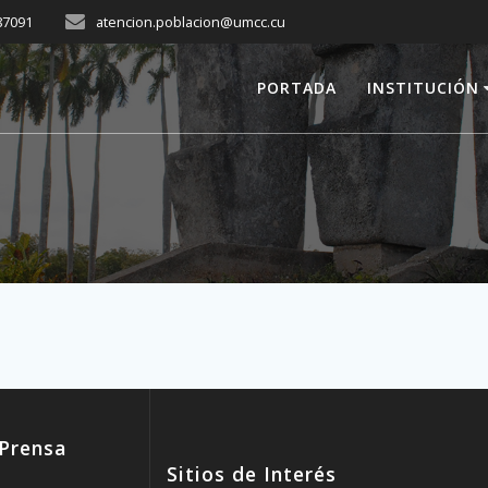
287091
atencion.poblacion@umcc.cu
PORTADA
INSTITUCIÓN
Prensa
Sitios de Interés