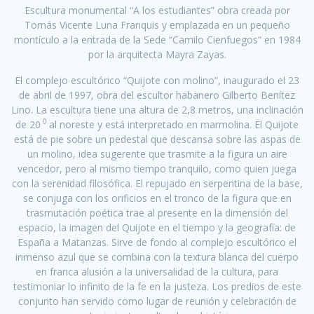
Escultura monumental “A los estudiantes” obra creada por
Tomás Vicente Luna Franquis y emplazada en un pequeño
montículo a la entrada de la Sede “Camilo Cienfuegos” en 1984
por la arquitecta Mayra Zayas.
El complejo escultórico “Quijote con molino”, inaugurado el 23
de abril de 1997, obra del escultor habanero Gilberto Benítez
Lino. La escultura tiene una altura de 2,8 metros, una inclinación
0
de 20
al noreste y está interpretado en marmolina. El Quijote
está de pie sobre un pedestal que descansa sobre las aspas de
un molino, idea sugerente que trasmite a la figura un aire
vencedor, pero al mismo tiempo tranquilo, como quien juega
con la serenidad filosófica. El repujado en serpentina de la base,
se conjuga con los orificios en el tronco de la figura que en
trasmutación poética trae al presente en la dimensión del
espacio, la imagen del Quijote en el tiempo y la geografía: de
España a Matanzas. Sirve de fondo al complejo escultórico el
inmenso azul que se combina con la textura blanca del cuerpo
en franca alusión a la universalidad de la cultura, para
testimoniar lo infinito de la fe en la justeza. Los predios de este
conjunto han servido como lugar de reunión y celebración de