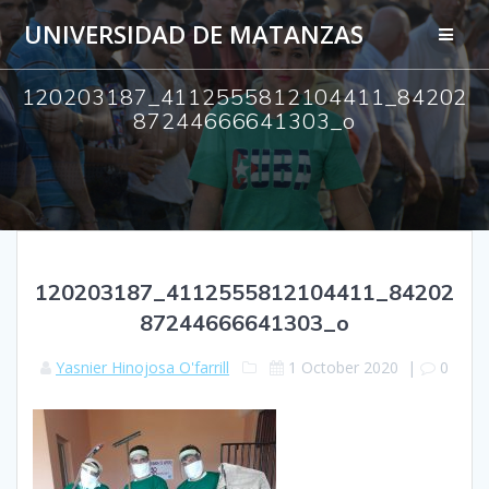
Skip
UNIVERSIDAD DE MATANZAS
to
content
120203187_4112555812104411_84202
87244666641303_o
120203187_4112555812104411_84202
87244666641303_o
Yasnier Hinojosa O'farrill
1 October 2020
|
0