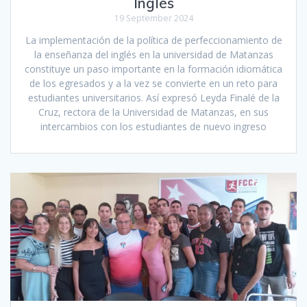
Inglés
19 September 2024
La implementación de la política de perfeccionamiento de
la enseñanza del inglés en la universidad de Matanzas
constituye un paso importante en la formación idiomática
de los egresados y a la vez se convierte en un reto para
estudiantes universitarios. Así expresó Leyda Finalé de la
Cruz, rectora de la Universidad de Matanzas, en sus
intercambios con los estudiantes de nuevo ingreso