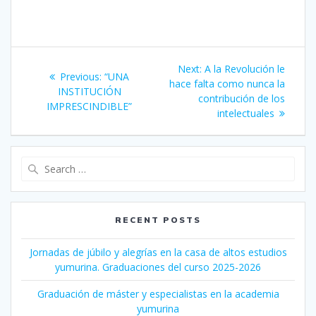
Post
Next:
Next
A la Revolución le
Previous:
Previous
“UNA
navigation
hace falta como nunca la
post:
INSTITUCIÓN
post:
contribución de los
IMPRESCINDIBLE”
intelectuales
Search
for:
RECENT POSTS
Jornadas de júbilo y alegrías en la casa de altos estudios
yumurina. Graduaciones del curso 2025-2026
Graduación de máster y especialistas en la academia
yumurina