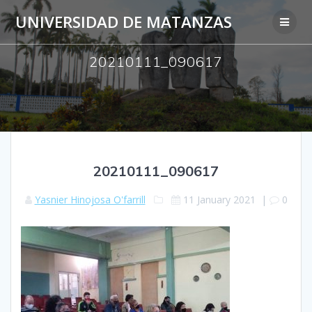
Skip
UNIVERSIDAD DE MATANZAS
to
content
20210111_090617
20210111_090617
Yasnier Hinojosa O'farrill
11 January 2021
|
0