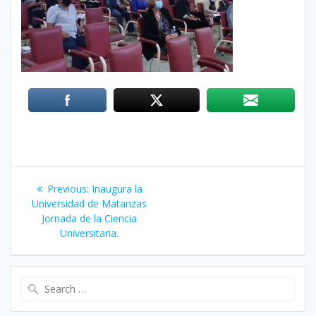
Post
Previous:
Previous
Inaugura la
navigation
Universidad de Matanzas
post:
Jornada de la Ciencia
Universitaria.
Search
for: