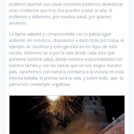
pudieron quemar sus casas nosotros podemos abandonar
esas conductas que hoy nos pueden costar la vida. Sí
podemos y debemos, por nuestra salud, por quienes
amamos.
La llama valiente y comprometida con la patria sigue
ardiendo en nosotros, dispuestos a darlo todo por Cuba, el
ejemplo de sacrificio y entrega está en los hijos de esta
nación. Gritemos un sí por la vida desde cada acto que
preserve nuestra salud, desde nuestra responsabilidad con
nuestra familia y con las tareas que se nos asigne nuestro
país.. Aportemos con nuestra conducta a la victoria en esta
intensa batalla, el premio será la vida, y sobre todo, que la
patria nos contemple orgullosa.