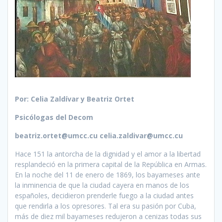
Por: Celia Zaldívar y Beatriz Ortet
Psicólogas del Decom
beatriz.ortet@umcc.cu celia.zaldivar@umcc.cu
Hace 151 la antorcha de la dignidad y el amor a la libertad
resplandeció en la primera capital de la República en Armas.
En la noche del 11 de enero de 1869, los bayameses ante
la inminencia de que la ciudad cayera en manos de los
españoles, decidieron prenderle fuego a la ciudad antes
que rendirla a los opresores. Tal era su pasión por Cuba,
más de diez mil bayameses redujeron a cenizas todas sus