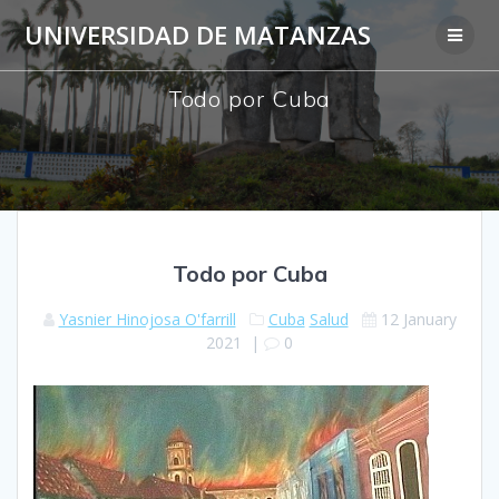
Skip
UNIVERSIDAD DE MATANZAS
to
content
Todo por Cuba
Todo por Cuba
Yasnier Hinojosa O'farrill
Cuba
Salud
12 January
2021
|
0