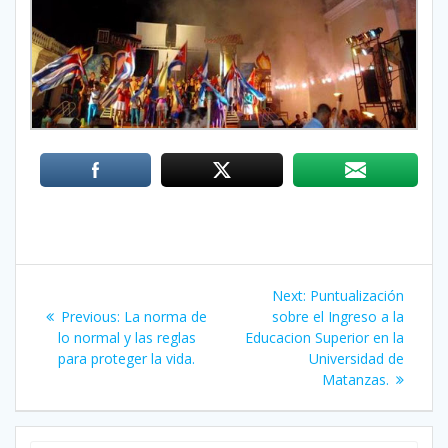
Post
Next:
Next
Puntualización
navigation
Previous:
Previous
La norma de
sobre el Ingreso a la
post:
lo normal y las reglas
post:
Educacion Superior en la
para proteger la vida.
Universidad de
Matanzas.