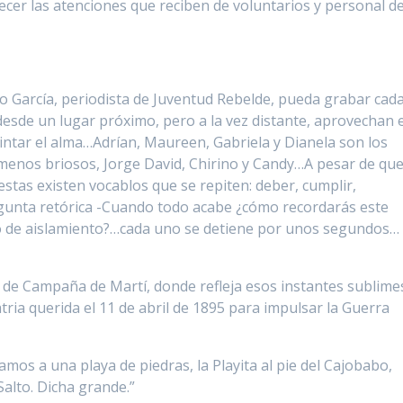
cer las atenciones que reciben de voluntarios y personal d
go García, periodista de Juventud Rebelde, pueda grabar cad
 desde un lugar próximo, pero a la vez distante, aprovechan e
ntar el alma…Adrían, Maureen, Gabriela y Dianela son los
menos briosos, Jorge David, Chirino y Candy…A pesar de qu
stas existen vocablos que se repiten: deber, cumplir,
gunta retórica -Cuando todo acabe ¿cómo recordarás este
ro de aislamiento?…cada uno se detiene por unos segundos…
 de Campaña de Martí, donde refleja esos instantes sublime
tria querida el 11 de abril de 1895 para impulsar la Guerra
amos a una playa de piedras, la Playita al pie del Cajobabo,
Salto. Dicha grande.”