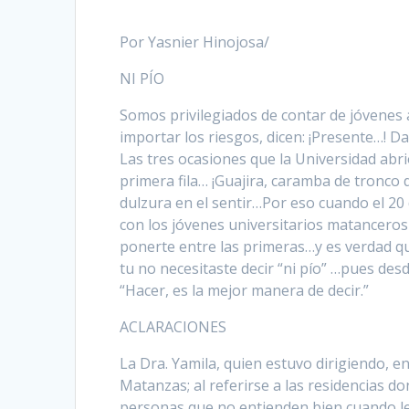
Por Yasnier Hinojosa/
NI PÍO
Somos privilegiados de contar de jóvenes 
importar los riesgos, dicen: ¡Presente…! D
Las tres ocasiones que la Universidad abr
primera fila… ¡Guajira, caramba de tronco 
dulzura en el sentir…Por eso cuando el 20
con los jóvenes universitarios matancero
ponerte entre las primeras…y es verdad qu
tu no necesitaste decir “ni pío” …pues de
“Hacer, es la mejor manera de decir.”
ACLARACIONES
La Dra. Yamila, quien estuvo dirigiendo, e
Matanzas; al referirse a las residencias d
personas que no entienden bien cuando les h