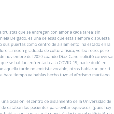
altruistas que se entregan con amor a cada tarea; sin
aniela Delgado, es una de esas que está siempre dispuesta.
ió sus puertas como centro de aislamiento, ha estado en la
duro! …recién graduada de cultura física, verbo recio, pero
 de noviembre del 2020 cuando Diaz-Canel solicitó conversa
s que se habían enfrentado a la COVID-19, nadie dudó en
e aquella tarde no emitiste vocablo, otros hablaron por ti…
sde hace tiempo ya habías hecho tuyo el aforismo martiano.
n una ocasión, el centro de aislamiento de la Universidad de
onde estaban los pacientes para evitar equívocos, (pues hay
ablas con la mascarilla puesta), decía: en el edificio B, de