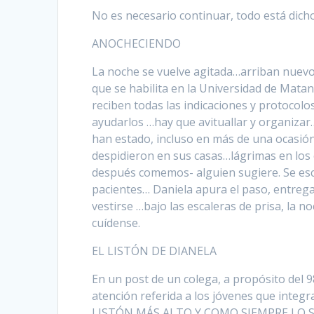
No es necesario continuar, todo está dicho
ANOCHECIENDO
La noche se vuelve agitada…arriban nuevos 
que se habilita en la Universidad de Matanz
reciben todas las indicaciones y protocol
ayudarlos …hay que avituallar y organizar
han estado, incluso en más de una ocasi
despidieron en sus casas…lágrimas en lo
después comemos- alguien sugiere. Se es
pacientes… Daniela apura el paso, entrega
vestirse …bajo las escaleras de prisa, la 
cuídense.
EL LISTÓN DE DIANELA
En un post de un colega, a propósito del 
atención referida a los jóvenes que integ
LISTÓN MÁS ALTO Y COMO SIEMPRE LO SUP