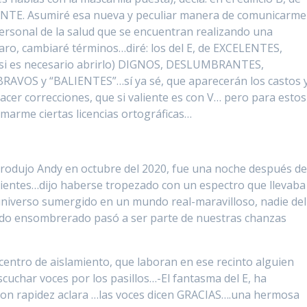
FANTE. Asumiré esa nueva y peculiar manera de comunicarme
personal de la salud que se encuentran realizando una
aro, cambiaré términos…diré: los del E, de EXCELENTES,
si es necesario abrirlo) DIGNOS, DESLUMBRANTES,
RAVOS y “BALIENTES”…sí ya sé, que aparecerán los castos 
cer correcciones, que si valiente es con V… pero para estos
tomarme ciertas licencias ortográficas…
 introdujo Andy en octubre del 2020, fue una noche después d
cientes…dijo haberse tropezado con un espectro que llevaba
iverso sumergido en un mundo real-maravilloso, nadie del
ido ensombrerado pasó a ser parte de nuestras chanzas
centro de aislamiento, que laboran en ese recinto alguien
uchar voces por los pasillos…-El fantasma del E, ha
con rapidez aclara …las voces dicen GRACIAS….una hermosa