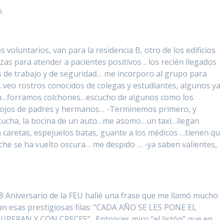
.
voluntarios, van para la residencia B, otro de los edificios
as para atender a pacientes positivos .. los recién llegados
os de trabajo y de seguridad… me incorporo al grupo para
…veo rostros conocidos de colegas y estudiantes, algunos y
ón…forramos colchones…escucho de algunos como los
s ojos de padres y hermanos… -Terminemos primero, y
cucha, la bocina de un auto…me asomo…un taxi…llegan
 caretas, espejuelos batas, guante a los médicos …tienen q
noche se ha vuelto oscura… me despido … -ya saben valientes,
98 Aniversario de la FEU hallé una frase que me llamó mucho 
ran esas prestigiosas filas: “CADA AÑO SE LES PONE EL
ERAN Y CON CRECES”…Entonces miro “el listón” que en