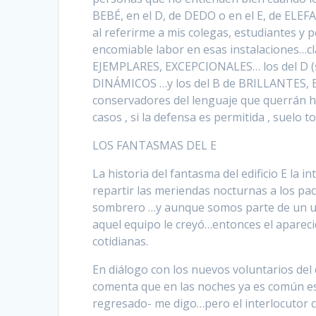
BEBÉ, en el D, de DEDO o en el E, de ELE
al referirme a mis colegas, estudiantes y 
encomiable labor en esas instalaciones…cl
EJEMPLARES, EXCEPCIONALES… los del D (
DINÁMICOS …y los del B de BRILLANTES, B
conservadores del lenguaje que querrán ha
casos , si la defensa es permitida , suelo 
LOS FANTASMAS DEL E
La historia del fantasma del edificio E la
repartir las meriendas nocturnas a los pa
sombrero …y aunque somos parte de un un
aquel equipo le creyó…entonces el aparec
cotidianas.
En diálogo con los nuevos voluntarios del 
comenta que en las noches ya es común esc
regresado- me digo…pero el interlocutor 