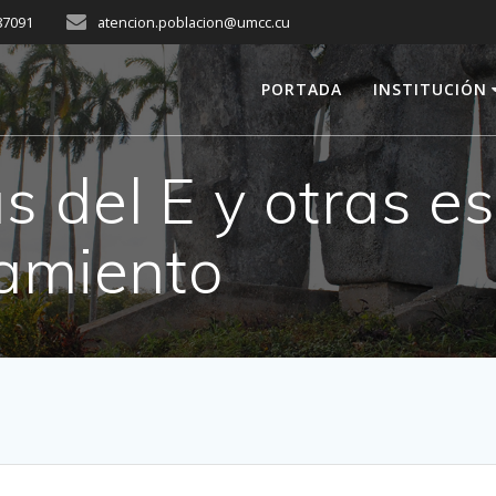
287091
atencion.poblacion@umcc.cu
PORTADA
INSTITUCIÓN
 del E y otras e
lamiento