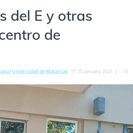
 del E y otras
centro de
Salud
Universidad de Matanzas
25 January 2021
|
0