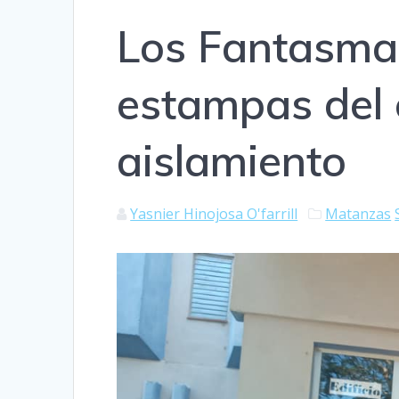
Los Fantasmas
estampas del 
aislamiento
Yasnier Hinojosa O'farrill
Matanzas