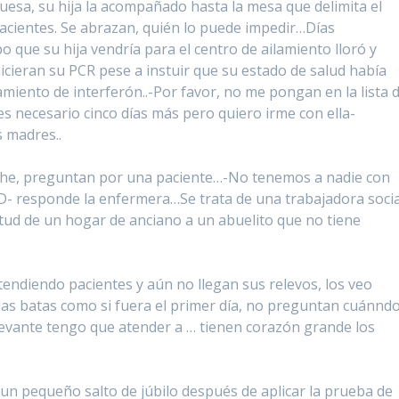
uesa, su hija la acompañado hasta la mesa que delimita el
acientes. Se abrazan, quién lo puede impedir…Días
 que su hija vendría para el centro de ailamiento lloró y
 hicieran su PCR pese a instuir que su estado de salud había
miento de interferón..-Por favor, no me pongan en la lista 
es necesario cinco días más pero quiero irme con ella-
s madres..
noche, preguntan por una paciente…-No tenemos a nadie con
o D- responde la enfermera…Se trata de una trabajadora socia
tud de un hogar de anciano a un abuelito que no tiene
tendiendo pacientes y aún no llegan sus relevos, los veo
ar las batas como si fuera el primer día, no preguntan cuánnd
evante tengo que atender a … tienen corazón grande los
 un pequeño salto de júbilo después de aplicar la prueba de