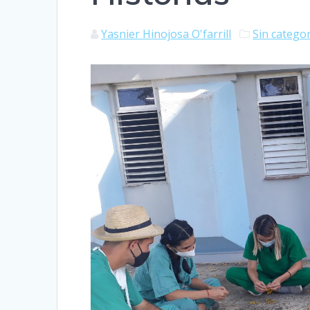
Yasnier Hinojosa O'farrill
Sin catego