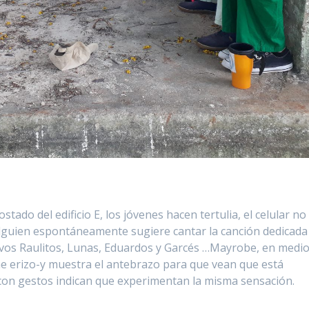
stado del edificio E, los jóvenes hacen tertulia, el celular no
lguien espontáneamente sugiere cantar la canción dedicada
uevos Raulitos, Lunas, Eduardos y Garcés …Mayrobe, en medi
me erizo-y muestra el antebrazo para que vean que está
on gestos indican que experimentan la misma sensación.