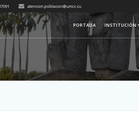
287091
atencion.poblacion@umcc.cu
PORTADA
INSTITUCIÓN