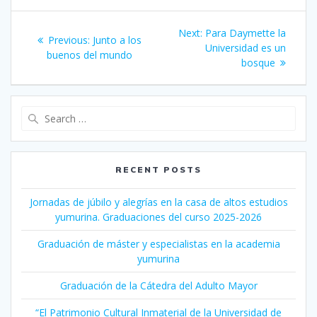
Post
Next:
Next
Para Daymette la
Previous:
Previous
Junto a los
navigation
post:
Universidad es un
buenos del mundo
post:
bosque
Search
for:
RECENT POSTS
Jornadas de júbilo y alegrías en la casa de altos estudios
yumurina. Graduaciones del curso 2025-2026
Graduación de máster y especialistas en la academia
yumurina
Graduación de la Cátedra del Adulto Mayor
“El Patrimonio Cultural Inmaterial de la Universidad de