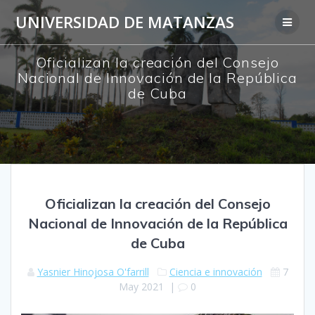
Skip
UNIVERSIDAD DE MATANZAS
to
content
Oficializan la creación del Consejo
Nacional de Innovación de la República
de Cuba
Oficializan la creación del Consejo
Nacional de Innovación de la República
de Cuba
Yasnier Hinojosa O'farrill
Ciencia e innovación
7
May 2021
|
0