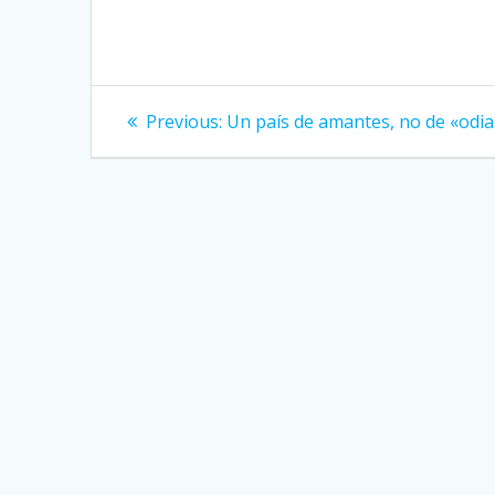
Post
Previous:
Previous
Un país de amantes, no de «odi
post:
navigation