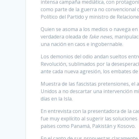
intensa campaña mediática, con protagonis
como parte de la guerra no convencional co
Político del Partido y ministro de Relacion
Quien se asoma a los medios o navega en l
verdadera oleada de
fake news
, manipulac
una nación en caos e ingobernable.
Los demonios del odio andan sueltos entre
Revolución, sublimados por la desesperació
ante cada nueva agresión, los embates de 
Muestra de las fascistas pretensiones, el 
Unidos a no descartar una intervención mil
días en la Isla.
En entrevista con la presentadora de la 
fue muy explícito al sugerir las solucion
países como Panamá, Pakistán y Kosovo.
En el canto de sus propuestas claramente a