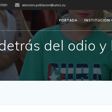
287091
atencion.poblacion@umcc.cu
PORTADA
INSTITUCIÓN
etrás del odio y 