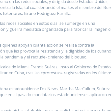
mo en las redes sociales, y dirigida desde Estados Unidos,
ntra la Isla, tal cual denunció el martes el miembro del Bur
es Exteriores, Bruno Rodríguez Parrilla.
as redes sociales en estos días, se sumerge en una
ión y guerra mediática organizada para fabricar la imagen d
 quienes apoyan cuanta acción se realiza contra la
n que les provoca la resistencia y la dignidad de los cuban
la pandemia y el recrude- cimiento del bloqueo.
alcalde de Miami, Francis Suárez, instó al Gobierno de Estado
itar en Cuba, tras las «protestas» registradas en los último
cadena estadounidense Fox News, Martha MacCallum, Suárez
es que en el pasado mandatarios estadounidenses aplicaron e
nexionistas, el alcalde no es un solista entusiasmado, tien