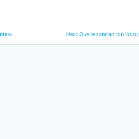
antes»
Next:
Next
Que te sonrían con los oj
post: