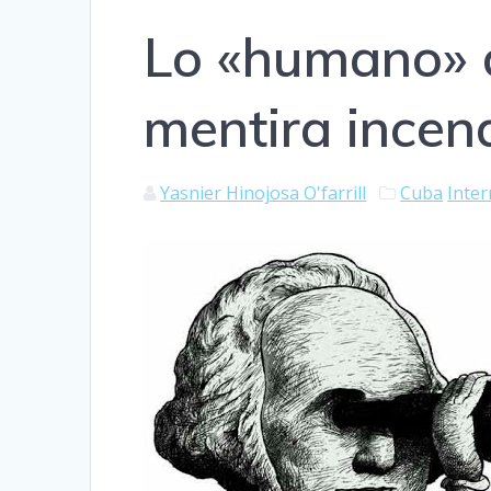
Lo «humano» d
mentira incen
Yasnier Hinojosa O'farrill
Cuba
Inter