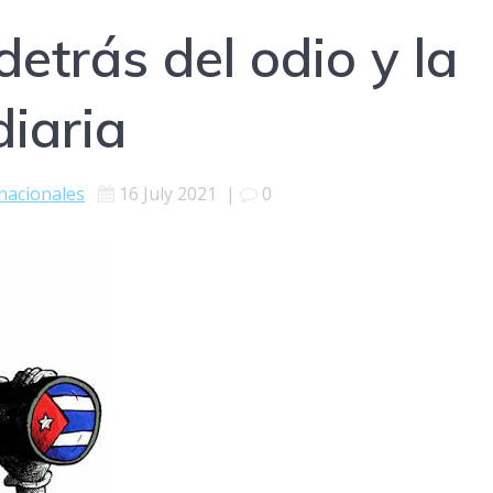
etrás del odio y la
diaria
nacionales
16 July 2021
|
0