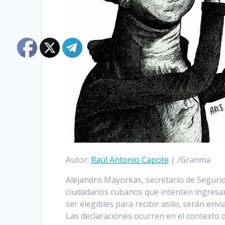
Autor:
Raúl Antonio Capote
| /Granma
Alejandro Mayorkas, secretario de Segurida
ciudadanos cubanos que intenten ingresar
ser elegibles para recibir asilo, serán envi
Las declaraciones ocurren en el contexto d