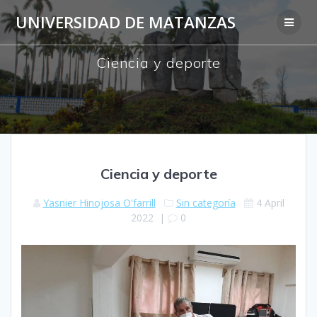
Skip
UNIVERSIDAD DE MATANZAS
to
content
Ciencia y deporte
Ciencia y deporte
Yasnier Hinojosa O'farrill
Sin categoría
4 April
2022
|
0