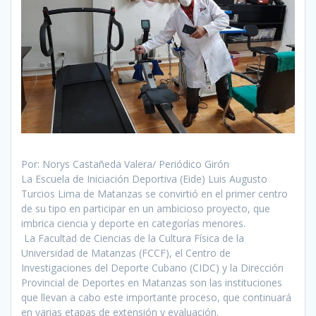
Por: Norys Castañeda Valera/ Periódico Girón
La Escuela de Iniciación Deportiva (Eide) Luis Augusto
Turcios Lima de Matanzas se convirtió en el primer centro
de su tipo en participar en un ambicioso proyecto, que
imbrica ciencia y deporte en categorías menores.
La Facultad de Ciencias de la Cultura Física de la
Universidad de Matanzas (FCCF), el Centro de
Investigaciones del Deporte Cubano (CIDC) y la Dirección
Provincial de Deportes en Matanzas son las instituciones
que llevan a cabo este importante proceso, que continuará
en varias etapas de extensión y evaluación.