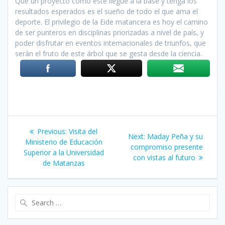
Que un proyecto como este llegue a la base y tenga los
resultados esperados es el sueño de todo el que ama el
deporte. El privilegio de la Eide matancera es hoy el camino
de ser punteros en disciplinas priorizadas a nivel de país, y
poder disfrutar en eventos internacionales de triunfos, que
serán el fruto de este árbol que se gesta desde la ciencia.
Post
Previous:
Previous
Visita del
Next:
Next
Maday Peña y su
navigation
Ministerio de Educación
post:
compromiso presente
post:
Superior a la Universidad
con vistas al futuro
de Matanzas
Search
for: