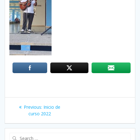
Post
Previous:
Previous
Inicio de
navigation
curso 2022
post:
Search