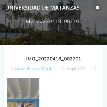
Skip
UNIVERSIDAD DE MATANZAS
to
content
IMG_20220418_082701
IMG_20220418_082701
Yasnier Hinojosa O'farrill
18 April 2022
|
0