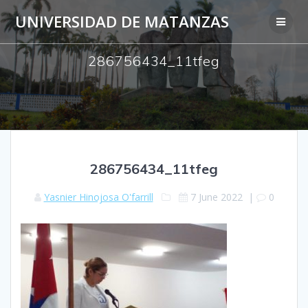
Skip
UNIVERSIDAD DE MATANZAS
to
content
286756434_11tfeg
286756434_11tfeg
Yasnier Hinojosa O'farrill
7 June 2022
|
0