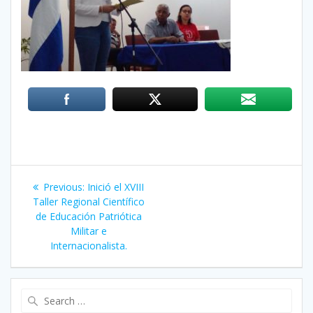
Post
Previous:
Previous
Inició el XVIII
navigation
Taller Regional Científico
post:
de Educación Patriótica
Militar e
Internacionalista.
Search
for: