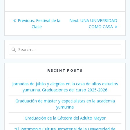
Post
Previous:
Previous
Festival de la
Next:
Next
UNA UNIVERSIDAD
navigation
Clase
post:
post:
COMO CASA
Search
for:
RECENT POSTS
Jornadas de júbilo y alegrías en la casa de altos estudios
yumurina. Graduaciones del curso 2025-2026
Graduación de máster y especialistas en la academia
yumurina
Graduación de la Cátedra del Adulto Mayor
“El Patrimonio Cultural Inmaterial de la Universidad de