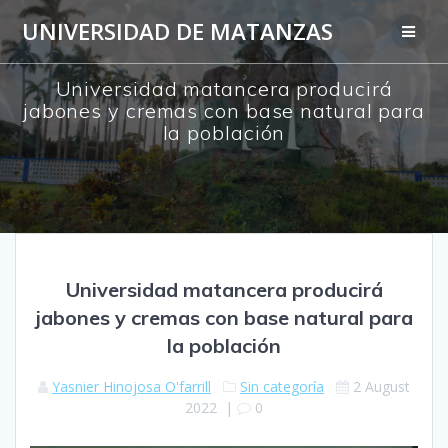
Skip
UNIVERSIDAD DE MATANZAS
to
content
Universidad matancera producirá
jabones y cremas con base natural para
la población
Universidad matancera producirá
jabones y cremas con base natural para
la población
Yasnier Hinojosa O'farrill
Sin categoría
2 August
2022
|
0