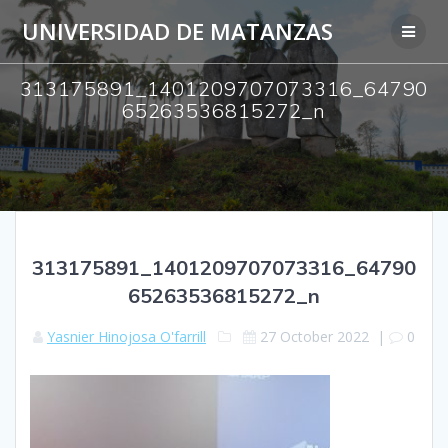
Skip
UNIVERSIDAD DE MATANZAS
to
content
313175891_1401209707073316_64790
65263536815272_n
313175891_1401209707073316_64790
65263536815272_n
Yasnier Hinojosa O'farrill
27 October 2022
|
0