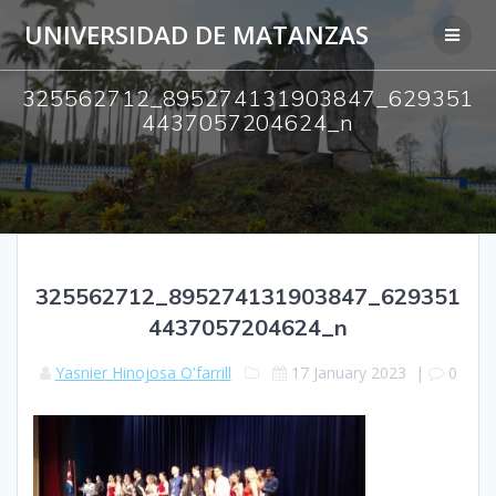
Skip
UNIVERSIDAD DE MATANZAS
to
content
325562712_895274131903847_629351
4437057204624_n
325562712_895274131903847_629351
4437057204624_n
Yasnier Hinojosa O'farrill
17 January 2023
|
0