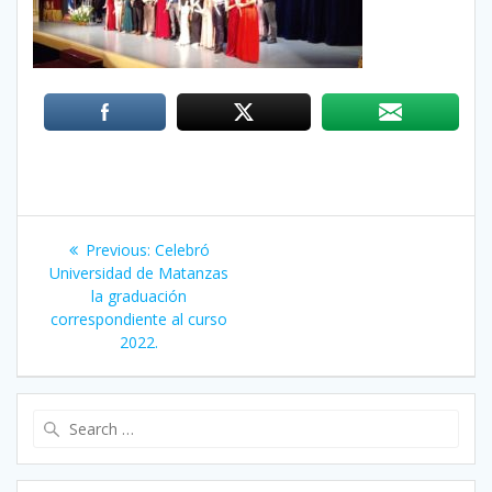
Post
Previous:
Previous
Celebró
navigation
Universidad de Matanzas
post:
la graduación
correspondiente al curso
2022.
Search
for: