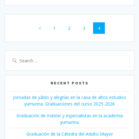
Posts
Page
1
Page
2
Page
3
Page
4
navigation
Search
for:
RECENT POSTS
Jornadas de júbilo y alegrías en la casa de altos estudios
yumurina. Graduaciones del curso 2025-2026
Graduación de máster y especialistas en la academia
yumurina
Graduación de la Cátedra del Adulto Mayor