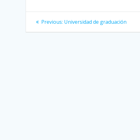
Post
Previous:
Previous
Universidad de graduación
post:
navigation