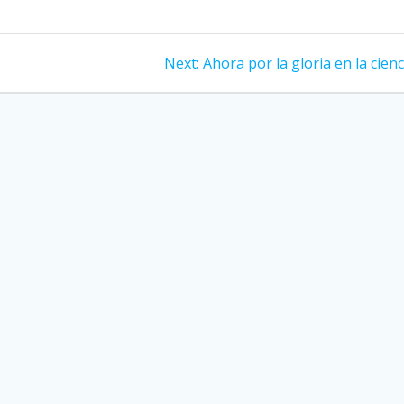
Next:
Next
Ahora por la gloria en la cienc
post: