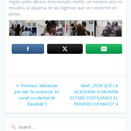
regalo junto abrazo emocionado reveló, un misterio aún no
resuelto, la alquimia de las lágrimas que se convierten en
perlas.
Post
Previous:
Previous
Matanzas
Next:
Next
¿POR QUÉ LA
navigation
por dar “la sorpresa” en
post:
ACADEMIA YUMURINA
post:
zonal occidental de
ESTARÁ DESFILANDO EL
Baseball 5
PRIMERO DE MAYO?
Search
for: