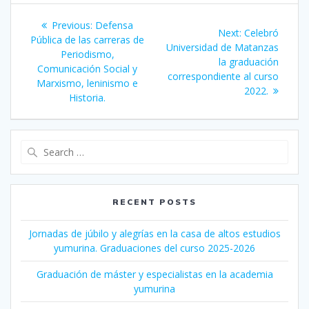
Post
Previous:
Previous
Defensa
Next:
Next
Celebró
navigation
Pública de las carreras de
post:
Universidad de Matanzas
post:
Periodismo,
la graduación
Comunicación Social y
correspondiente al curso
Marxismo, leninismo e
2022.
Historia.
Search
for:
RECENT POSTS
Jornadas de júbilo y alegrías en la casa de altos estudios
yumurina. Graduaciones del curso 2025-2026
Graduación de máster y especialistas en la academia
yumurina