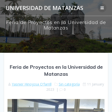
Skip
UNIVERSIDAD DE MATANZAS
to
content
Feria de Proyectos en la Universidad de
Matanzas
Feria de Proyectos en la Universidad de
Matanzas
Yasnier Hinojosa O'farrill
Sin categoría
11 January
2023
|
0