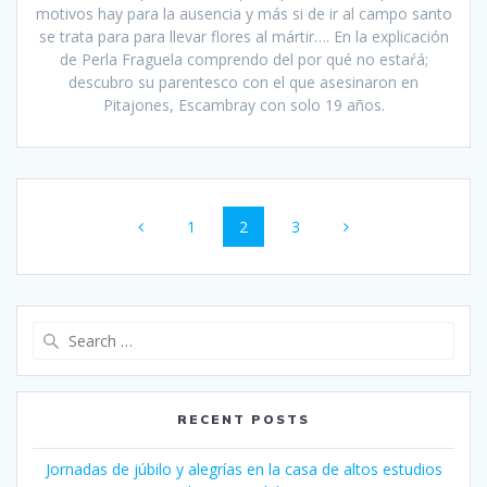
motivos hay para la ausencia y más si de ir al campo santo
se trata para para llevar flores al mártir…. En la explicación
de Perla Fraguela comprendo del por qué no estaŕá;
descubro su parentesco con el que asesinaron en
Pitajones, Escambray con solo 19 años.
Posts
Page
1
Page
2
Page
3
navigation
Search
for:
RECENT POSTS
Jornadas de júbilo y alegrías en la casa de altos estudios