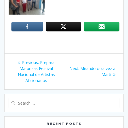
Post
Previous:
Previous
Prepara
navigation
Matanzas Festival
post:
Next:
Next
Mirando otra vez a
Nacional de Artistas
post:
Martí
Aficionados
Search
for:
RECENT POSTS