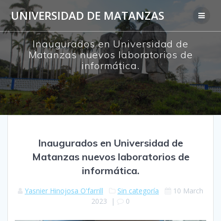
Skip
UNIVERSIDAD DE MATANZAS
to
content
Inaugurados en Universidad de
Matanzas nuevos laboratorios de
informática.
Inaugurados en Universidad de
Matanzas nuevos laboratorios de
informática.
Yasnier Hinojosa O'farrill
Sin categoría
10 March
2023
|
0