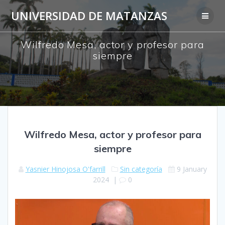
Skip
UNIVERSIDAD DE MATANZAS
to
content
Wilfredo Mesa, actor y profesor para
siempre
Wilfredo Mesa, actor y profesor para
siempre
Yasnier Hinojosa O'farrill
Sin categoría
9 January
2024
|
0