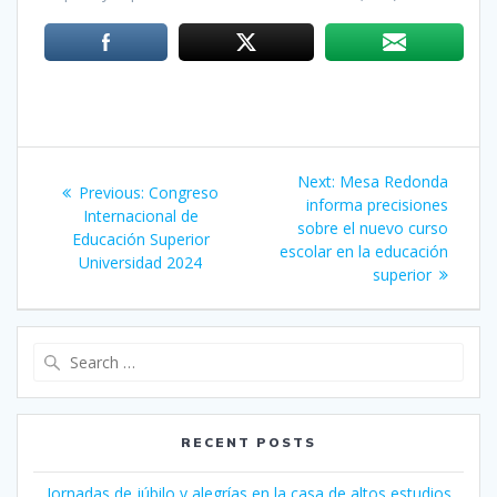
Post
Next:
Next
Mesa Redonda
Previous:
Previous
Congreso
navigation
informa precisiones
post:
Internacional de
post:
sobre el nuevo curso
Educación Superior
escolar en la educación
Universidad 2024
superior
Search
for:
RECENT POSTS
Jornadas de júbilo y alegrías en la casa de altos estudios