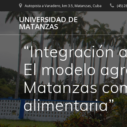
Skip
Autopista a Varadero, km 3.5, Matanzas, Cuba
(45) 
to
content
UNIVERSIDAD DE
MATANZAS
“Integración
El modelo agr
Matanzas com
alimentaria”