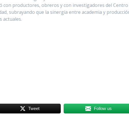
ió con productores, obreros y con investigadores del Centro
idad, subrayando que la sinergia entre academia y producció
s actuales.
Tweet
Follow us