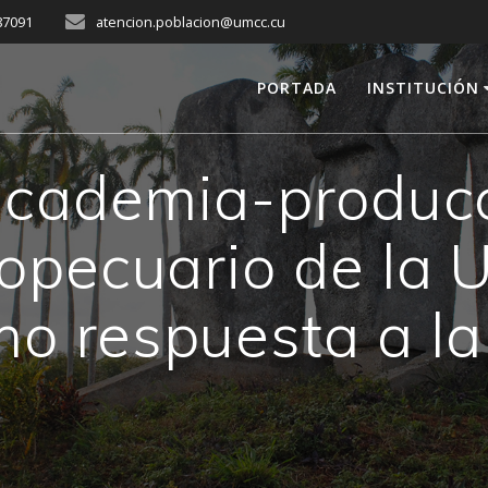
287091
atencion.poblacion@umcc.cu
PORTADA
INSTITUCIÓN
 academia-produc
opecuario de la 
o respuesta a la