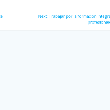
te
Next:
Next
Trabajar por la formación integr
post:
profesional