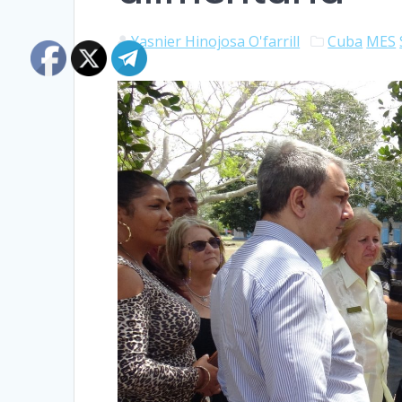
Yasnier Hinojosa O'farrill
Cuba
MES