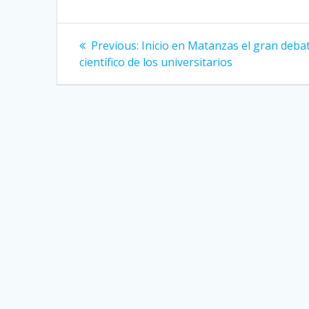
Post
Previous:
Previous
Inicio en Matanzas el gran deba
científico de los universitarios
post:
navigation