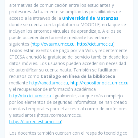
alternativas de comunicación entre los estudiantes y
profesores. Actualmente se amplían las posibilidades de
acceso a la intraweb de la
Universidad de Matanzas
donde se cuenta con la plataforma MOODLE, en la que se
incluyen los entornos virtuales de aprendizaje. A ellos se
puede acceder directamente mediante los enlaces
siguientes (
http://evaum.umcc.cu
,
http://cict.umcc.cu
).
Todos están exentos de pago por vía Wifi, y recientemente
ETECSA anunció la gratuidad del servicio también desde los
datos móviles. Los usuarios pueden acceder sin necesidad
de autentificar su cuenta nauta. También se facilitaron
recursos como
Catálogo en línea de la biblioteca
mediante
http://abcd.umcc.cu
,
http://repositoriocict.umcc.cu
y el recuperador de información académica
http://ria.cict.umcc.cu
. Igualmente, aunque más complejo
por los elementos de seguridad informática, se han creado
cuentas temporales para el acceso al correo de profesores
y estudiantes (https:/correo.umcc.cu,
https://correo.est.umcc.cu
).
Los docentes también cuentan con el respaldo tecnológico