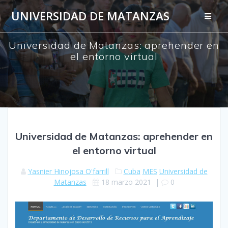
Saltar
UNIVERSIDAD DE MATANZAS
al
contenido
Universidad de Matanzas: aprehender en
el entorno virtual
Universidad de Matanzas: aprehender en
el entorno virtual
Yasnier Hinojosa O'farrill
Cuba
MES
Universidad de
Matanzas
18 marzo 2021
|
0