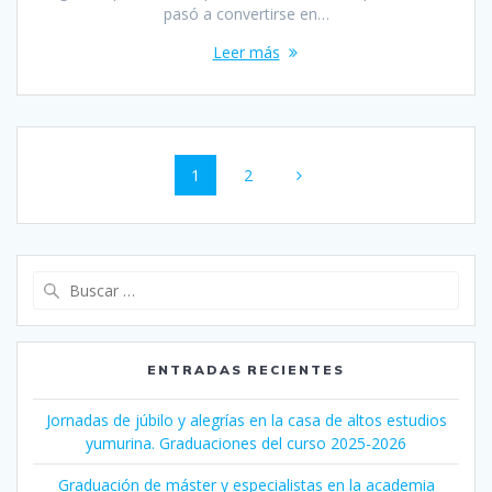
pasó a convertirse en…
Leer más
Navegación
Página
1
Página
2
de
entradas
Buscar:
ENTRADAS RECIENTES
Jornadas de júbilo y alegrías en la casa de altos estudios
yumurina. Graduaciones del curso 2025-2026
Graduación de máster y especialistas en la academia