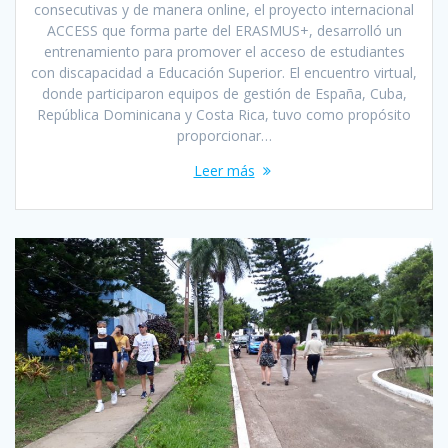
consecutivas y de manera online, el proyecto internacional
ACCESS que forma parte del ERASMUS+, desarrolló un
entrenamiento para promover el acceso de estudiantes
con discapacidad a Educación Superior. El encuentro virtual,
donde participaron equipos de gestión de España, Cuba,
República Dominicana y Costa Rica, tuvo como propósito
proporcionar…
Leer más