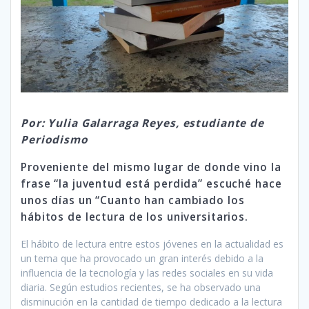
Por: Yulia Galarraga Reyes, estudiante de
Periodismo
Proveniente del mismo lugar de donde vino la
frase “la juventud está perdida” escuché hace
unos días un “Cuanto han cambiado los
hábitos de lectura de los universitarios.
El hábito de lectura entre estos jóvenes en la actualidad es
un tema que ha provocado un gran interés debido a la
influencia de la tecnología y las redes sociales en su vida
diaria. Según estudios recientes, se ha observado una
disminución en la cantidad de tiempo dedicado a la lectura