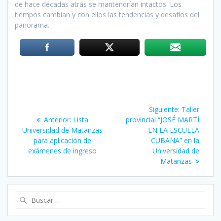
de hace décadas atrás se mantendrían intactos. Los
tiempos cambian y con ellos las tendencias y desafíos del
panorama.
Navegación
Siguiente:
Siguiente
Taller
de
Anterior:
Entrada
Lista
provincial “JOSÉ MARTÍ
entrada:
Universidad de Matanzas
anterior:
EN LA ESCUELA
entradas
para aplicación de
CUBANA” en la
exámenes de ingreso
Universidad de
Matanzas
Buscar: