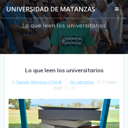
Saltar
UNIVERSIDAD DE MATANZAS
al
contenido
Lo que leen los universitarios
Lo que leen los universitarios
Yasnier Hinojosa O'farrill
Sin categoría
7 mayo
2024
|
0