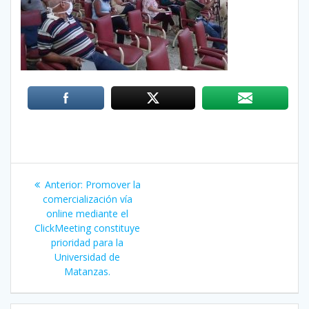
Navegación
Anterior:
Entrada
Promover la
de
comercialización vía
anterior:
online mediante el
entradas
ClickMeeting constituye
prioridad para la
Universidad de
Matanzas.