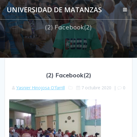
Saltar
UNIVERSIDAD DE MATANZAS
al
contenido
(2) Facebook(2)
(2) Facebook(2)
Yasnier Hinojosa O'farrill
7 octubre 2020
|
0