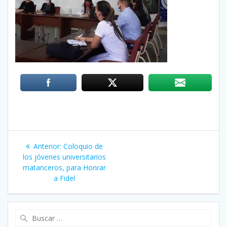
Navegación
Anterior:
Entrada
Coloquio de
de
los jóvenes universitarios
anterior:
matanceros, para Honrar
entradas
a Fidel
Buscar: