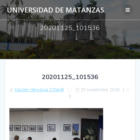
Saltar
UNIVERSIDAD DE MATANZAS
al
contenido
20201125_101536
20201125_101536
Yasnier Hinojosa O'farrill
25 noviembre 2020
|
0