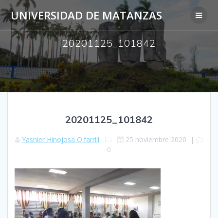
Saltar
UNIVERSIDAD DE MATANZAS
al
contenido
20201125_101842
20201125_101842
Yasnier Hinojosa O'farrill
25 noviembre 2020
|
0