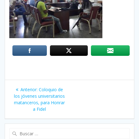
Navegación
Anterior:
Entrada
Coloquio de
de
los jóvenes universitarios
anterior:
matanceros, para Honrar
entradas
a Fidel
Buscar: