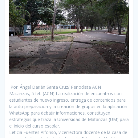
Por: Ángel Darián Santa Cruz/ Periodista ACN
Matanzas, 5 feb (ACN) La realización de encuentros con
estudiantes de nuevo ingreso, entrega de contenidos para
la auto preparación y la creación de grupos en la aplicación
WhatsApp para debatir informaciones, constituyen
estrategias que traza la Universidad de Matanzas (UM) para
el inicio del curso escolar.
Leticia Fuentes Alfonso, vicerrectora docente de la casa de