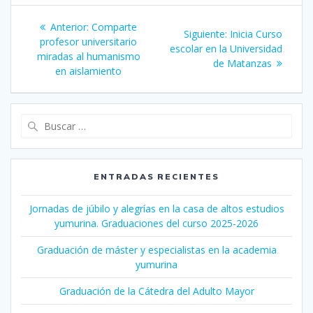
Navegación
Anterior:
Entrada
Comparte
Siguiente:
Siguiente
Inicia Curso
de
profesor universitario
anterior:
escolar en la Universidad
entrada:
miradas al humanismo
de Matanzas
entradas
en aislamiento
Buscar:
ENTRADAS RECIENTES
Jornadas de júbilo y alegrías en la casa de altos estudios
yumurina. Graduaciones del curso 2025-2026
Graduación de máster y especialistas en la academia
yumurina
Graduación de la Cátedra del Adulto Mayor