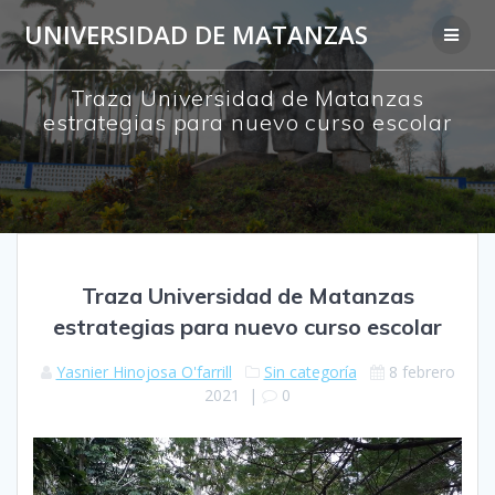
Saltar
UNIVERSIDAD DE MATANZAS
al
contenido
Traza Universidad de Matanzas
estrategias para nuevo curso escolar
Traza Universidad de Matanzas
estrategias para nuevo curso escolar
Yasnier Hinojosa O'farrill
Sin categoría
8 febrero
2021
|
0