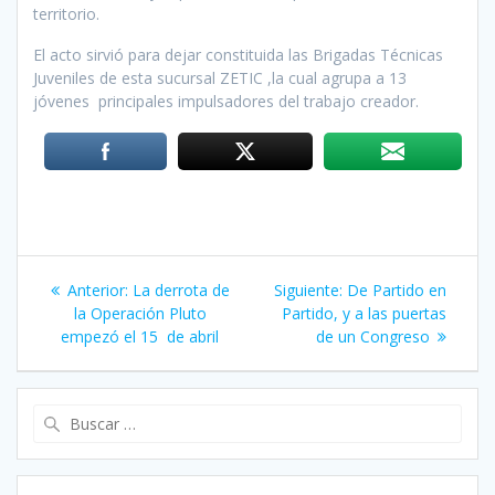
territorio.
El acto sirvió para dejar constituida las Brigadas Técnicas
Juveniles de esta sucursal ZETIC ,la cual agrupa a 13
jóvenes principales impulsadores del trabajo creador.
Navegación
Anterior:
Entrada
La derrota de
Siguiente:
Siguiente
De Partido en
de
la Operación Pluto
anterior:
Partido, y a las puertas
entrada:
empezó el 15 de abril
de un Congreso
entradas
Buscar: