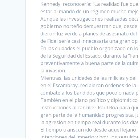
Kennedy, reconocería: “La realidad fue qu
estar al mando de un régimen mucho mejo
Aunque las investigaciones realizadas déc
gobierno norteño demuestran que, desde 
dieron luz verde a planes de asesinato de
de Fidel sería casi innecesaria una gran o
En las ciudades el pueblo organizado en l
de la Seguridad del Estado, durante la “ll
preventivamente a buena parte de la quin
la invasión.
Mientras, las unidades de las milicias y de
en el Escambray, recibieron órdenes de la 
combate a los bandidos que poco o nada p
También en el plano político y diplomático,
instrucciones al canciller Raúl Roa para 
gran parte de la humanidad progresista, ju
la agresión en tiempo real durante los dí
El tiempo transcurrido desde aquel lejano
intenciones del imperio y
hoy
los seguidor