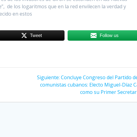
, de los logaritmos que en la red envilecen la verdad y
ecido en estos
Tweet
Follow us
Siguiente:
Siguiente
Concluye Congreso del Partido de
comunistas cubanos: Electo Miguel-Díaz C
entrada:
como su Primer Secretar