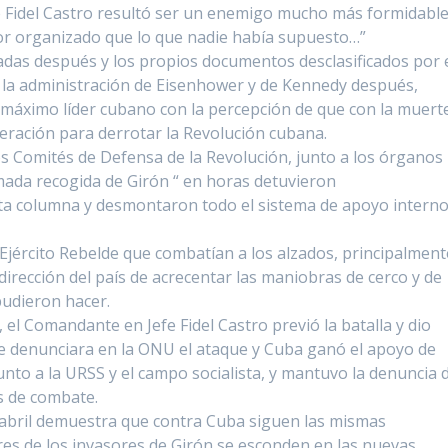
e Fidel Castro resultó ser un enemigo mucho más formidable
r organizado que lo que nadie había supuesto…”
adas después y los propios documentos desclasificados por 
la administración de Eisenhower y de Kennedy después,
l máximo líder cubano con la percepción de que con la muert
peración para derrotar la Revolución cubana.
os Comités de Defensa de la Revolución, junto a los órganos
amada recogida de Girón “ en horas detuvieron
ta columna y desmontaron todo el sistema de apoyo interno
l Ejército Rebelde que combatían a los alzados, principalment
dirección del país de acrecentar las maniobras de cerco y de
udieron hacer.
 el Comandante en Jefe Fidel Castro previó la batalla y dio
que denunciara en la ONU el ataque y Cuba ganó el apoyo de
nto a la URSS y el campo socialista, y mantuvo la denuncia 
as de combate.
 abril demuestra que contra Cuba siguen las mismas
es de los invasores de Girón se esconden en las nuevas