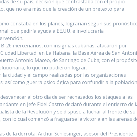
adas de su país, decisión que contrastaba con el propio
o, que no era más que la creación de un pretexto para
como constaba en los planes, lograrían según sus pronóstic
nal que pediría ayuda a EE.UU. e involucraría
ervención.
B-26 mercenarios, con insignias cubanas, atacaron por
Ciudad Libertad, en La Habana; la Base Aérea de San Anton
eropuerto Antonio Maceo, de Santiago de Cuba; con el propósit
olucionaria, lo que no pudieron lograr.
n la ciudad y el campo realizadas por las organizaciones
s; así como guerra psicológica para confundir a la población
desvanecer al otro día de ser rechazados los ataques a las
ndante en Jefe Fidel Castro declaró durante el entierro de l
alista de la Revolución y se dispuso a luchar al frente de su
 con lo cual comenzó a fraguarse la victoria en las arenas d
s de la derrota, Arthur Schlesinger, asesor del Presidente