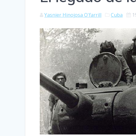
Yasnier Hinojosa O'farrill
Cuba
1