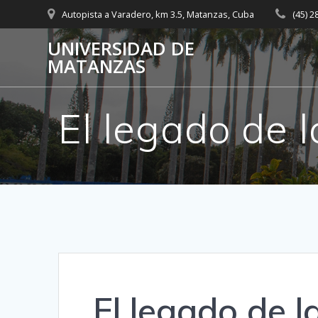
Saltar
Autopista a Varadero, km 3.5, Matanzas, Cuba
(45) 
al
contenido
UNIVERSIDAD DE
MATANZAS
El legado de l
El legado de l