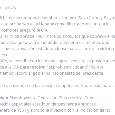
e la ACN.
61, los mercenarios desembarcaron por Playa Girón y Playa
 que arribarían a La Habana como libertadores junto a los
, como les aseguró la CIA.
s, el
19 de abril
de 1961, hace 60 años, los que sobreviviero
 esperanza quebrada al no poder acceder a un reembarque
arines y la aviación estadounidense para alcanzar la victoria
ense.
ción, se inscribió en los planes agresivos que se pusieron e
a a la CIA para resolver “el problema cubano”, bajo la
 tiempo récord al gobierno nacionalista del presidente
reunió a su equipo de la anterior campaña en Guatemala para l
wight Eisenhower la Operación Pluto contra Cuba,
rvicios especiales estadounidenses hasta entonces.
enero de 1961 y aprobó la invasión con la indicación de no