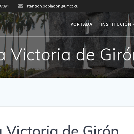
287091
atencion.poblacion@umcc.cu
PORTADA
INSTITUCIÓN
a Victoria de Gir
a Victoria de Girón