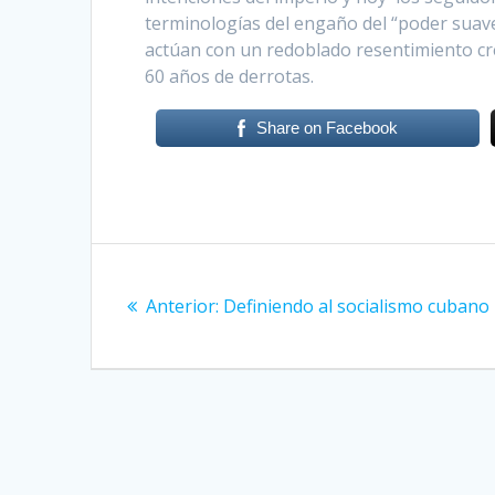
terminologías del engaño del “poder suave”
actúan con un redoblado resentimiento cr
60 años de derrotas.
Share on Facebook
Navegación
Anterior:
Entrada
Definiendo al socialismo cubano
de
anterior:
entradas