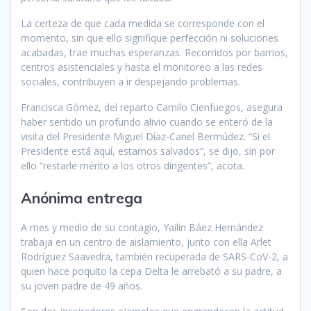
La certeza de que cada medi­da se corresponde con el
momen­to, sin que ello signifique perfec­ción ni soluciones
acabadas, trae muchas esperanzas. Recorridos por barrios,
centros asistenciales y hasta el monitoreo a las redes
sociales, contribuyen a ir despe­jando problemas.
Francisca Gómez, del repar­to Camilo Cienfuegos, asegura
haber sentido un profundo alivio cuando se enteró de la
visita del Presidente Miguel Díaz-Canel Bermúdez. “Si el
Presidente está aquí, estamos salvados”, se dijo, sin por
ello “restarle mérito a los otros dirigentes”, acota.
Anónima entrega
A mes y medio de su contagio, Yai­lin Báez Hernández
trabaja en un centro de aislamiento, junto con ella Arlet
Rodríguez Saavedra, también recuperada de SARS-CoV-2, a
quien hace poquito la cepa Delta le arrebató a su padre, a
su joven padre de 49 años.