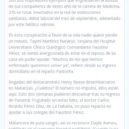
Son dos inspiradores ejemplos que engrandecen la actitud
de sus compañeros de sexto año de la carrera de Medicina,
376 en to­tal, insertados en la red de insti­tuciones
sanitarias, debut laboral del mes de septiembre, adelantado
por este fatídico rebrote.
En esta conspiración a favor de la vida nadie quiere perder
un minuto. Taymí Martínez Naranjo, cirujana del Hospital
Universi­tario Clínico Quirúrgico Coman­dante Faustino
Pérez, se siente avergonzada de estar en el reposo de su
casa sin poder ayudar. “Mu­chos de los que hemos
enfermado queremos volver ya”, refiere desde su ingreso
domiciliario en el re­parto Pastorita.
Brigadas del destacamento Henry Reeve desembarcaron
en Matanzas. ¿Cuántos? El número no importa, ellos están
aquí. Solo dos semanas pudieron descansar tras su regreso
de Panamá. Fo­gueado en estas lides, el doctor Carlos
Ricardo Pérez Díaz, de La Habana, no puso reparos en
ayudar a sus colegas del Faustino Pérez.
Matancera de pura sangre, así se reconoce Daylis Ramos,
radióloga en el yumurino hos­pital pediátrico. “Cuando la pa­