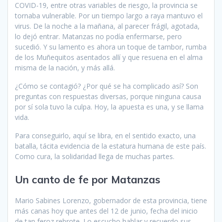
COVID-19, entre otras variables de riesgo, la provincia se
tornaba vulnerable. Por un tiempo largo a raya mantuvo el
virus. De la no­che a la mañana, al parecer frá­gil, agotada,
lo dejó entrar. Ma­tanzas no podía enfermarse, pero
sucedió. Y su lamento es ahora un toque de tambor, rumba
de los Muñequitos asentados allí y que resuena en el alma
misma de la nación, y más allá.
¿Cómo se contagió? ¿Por qué se ha complicado así? Son
preguntas con respuestas diversas, porque ninguna causa
por sí sola tuvo la culpa. Hoy, la apuesta es una, y se llama
vida.
Para conseguirlo, aquí se li­bra, en el sentido exacto, una
ba­talla, tácita evidencia de la esta­tura humana de este país.
Como cura, la solidaridad llega de mu­chas partes.
Un canto de fe por Matanzas
Mario Sabines Lorenzo, goberna­dor de esta provincia, tiene
más canas hoy que antes del 12 de ju­nio, fecha del inicio
de tan feroz rebrote. Lo escucho hablar y re­cuerdo sus