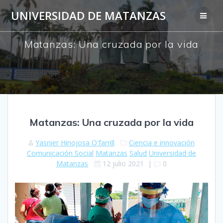
Saltar
UNIVERSIDAD DE MATANZAS
al
contenido
Matanzas: Una cruzada por la vida
Matanzas: Una cruzada por la vida
Yasnier Hinojosa O'farrill
Ciencia e innovación
Comunicación Social
Matanzas
Salud
Universidad de
Matanzas
12 julio 2021
|
0