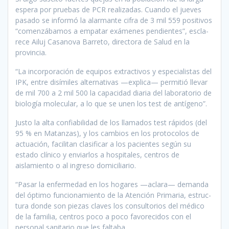
espe­ra por pruebas de PCR realizadas. Cuando el jueves
pasado se infor­mó la alarmante cifra de 3 mil 559 positivos
“comenzábamos a empa­tar exámenes pendientes”, escla­
rece Ailuj Casanova Barreto, di­rectora de Salud en la
provincia.
“La incorporación de equipos extractivos y especialistas del
IPK, entre disímiles alternativas —explica— permitió llevar
de mil 700 a 2 mil 500 la capacidad dia­ria del laboratorio de
biología mo­lecular, a lo que se unen los test de antígeno”.
Justo la alta confiabilidad de los llamados test rápidos (del
95 % en Matanzas), y los cambios en los protocolos de
actuación, facilitan clasificar a los pacientes según su
estado clínico y enviarlos a hospi­tales, centros de
aislamiento o al ingreso domiciliario.
“Pasar la enfermedad en los hogares —aclara— demanda
del óptimo funcionamiento de la Atención Primaria, estruc­
tura donde son piezas claves los consultorios del médico
de la familia, centros poco a poco favorecidos con el
personal sa­nitario que les faltaba.