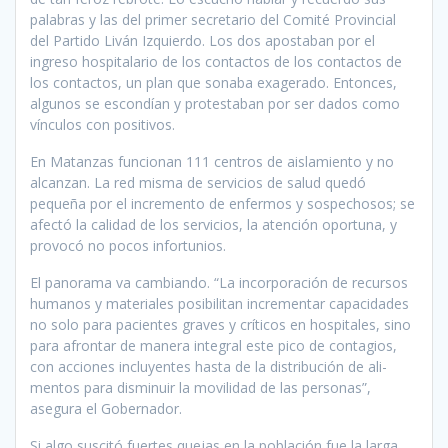
palabras y las del pri­mer secretario del Comité Provin­cial
del Partido Liván Izquierdo. Los dos apostaban por el
ingreso hospitalario de los contactos de los contactos de
los contactos, un plan que sonaba exagerado. En­tonces,
algunos se escondían y protestaban por ser dados como
vínculos con positivos.
En Matanzas funcionan 111 centros de aislamiento y no
alcan­zan. La red misma de servicios de salud quedó
pequeña por el incre­mento de enfermos y sospechosos; se
afectó la calidad de los servi­cios, la atención oportuna, y
pro­vocó no pocos infortunios.
El panorama va cambiando. “La incorporación de recursos
humanos y materiales posibilitan incrementar capacidades
no solo para pacientes graves y críticos en hospitales, sino
para afrontar de manera integral este pico de contagios,
con acciones incluyen­tes hasta de la distribución de ali­
mentos para disminuir la movili­dad de las personas”,
asegura el Gobernador.
Si algo suscitó fuertes quejas en la población fue la larga