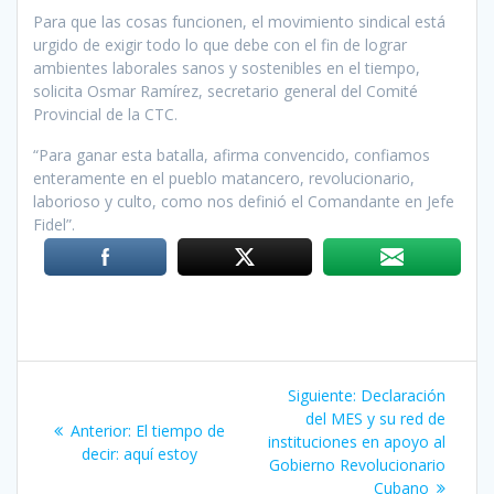
Para que las cosas funcionen, el movimiento sindical está
urgi­do de exigir todo lo que debe con el fin de lograr
ambientes laborales sanos y sostenibles en el tiempo,
solicita Osmar Ramírez, secreta­rio general del Comité
Provincial de la CTC.
“Para ganar esta batalla, afir­ma convencido, confiamos
ente­ramente en el pueblo matancero, revolucionario,
laborioso y culto, como nos definió el Comandante en Jefe
Fidel”.
Navegación
Siguiente:
Siguiente
Declaración
de
del MES y su red de
entrada:
Anterior:
Entrada
El tiempo de
instituciones en apoyo al
decir: aquí estoy
anterior:
entradas
Gobierno Revolucionario
Cubano