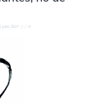
5 julio 2021
|
0