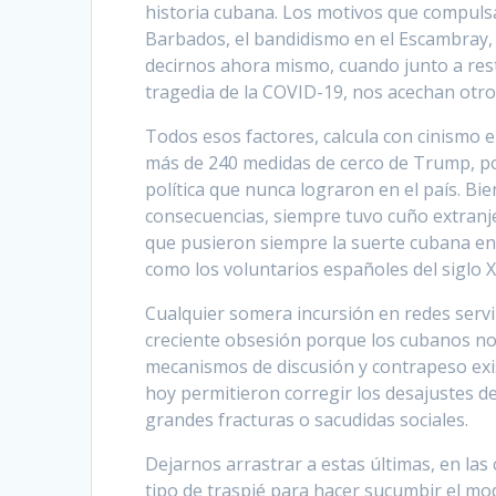
historia cubana. Los motivos que compuls
Barbados, el bandidismo en el Escambray, 
decirnos ahora mismo, cuando junto a rest
tragedia de la COVID-19, nos acechan otro
Todos esos factores, calcula con cinismo 
más de 240 medidas de cerco de Trump, po
política que nunca lograron en el país. Bien
consecuencias, siempre tuvo cuño extranjero
que pusieron siempre la suerte cubana en
como los voluntarios españoles del siglo XI
Cualquier somera incursión en redes servi
creciente obsesión porque los cubanos no
mecanismos de discusión y contrapeso ex
hoy permitieron corregir los desajustes de
grandes fracturas o sacudidas sociales.
Dejarnos arrastrar a estas últimas, en las
tipo de traspié para hacer sucumbir el mo