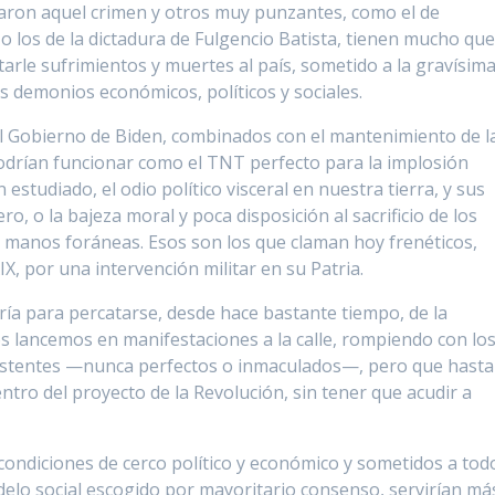
aron aquel crimen y otros muy punzantes, como el de
o los de la dictadura de Fulgencio Batista, tienen mucho qu
arle sufrimientos y muertes al país, sometido a la gravísim
s demonios económicos, políticos y sociales.
el Gobierno de Biden, combinados con el mantenimiento de l
drían funcionar como el TNT perfecto para la implosión
 estudiado, el odio político visceral en nuestra tierra, y sus
, o la bajeza moral y poca disposición al sacrificio de los
 manos foráneas. Esos son los que claman hoy frenéticos,
X, por una intervención militar en su Patria.
ría para percatarse, desde hace bastante tiempo, de la
s lancemos en manifestaciones a la calle, rompiendo con lo
istentes —nunca perfectos o inmaculados—, pero que hasta
ntro del proyecto de la Revolución, sin tener que acudir a
 condiciones de cerco político y económico y sometidos a tod
delo social escogido por mayoritario consenso, servirían má