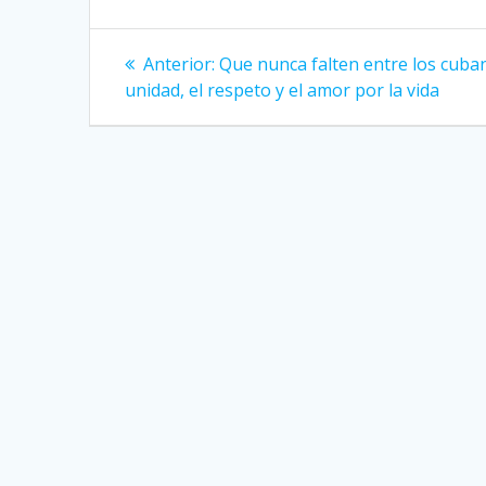
Navegación
Anterior:
Entrada
Que nunca falten entre los cuba
unidad, el respeto y el amor por la vida
anterior:
de
entradas