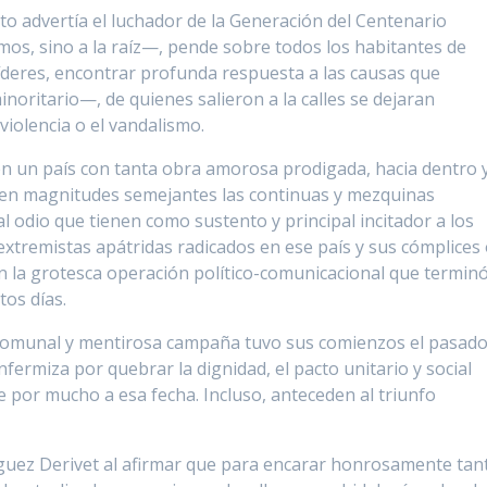
 advertía el luchador de la Generación del Centenario
mos, sino a la raíz—, pende sobre todos los habitantes de
 líderes, encontrar profunda respuesta a las causas que
itario—, de quienes salieron a la calles se dejaran
 violencia o el vandalismo.
ue en un país con tanta obra amorosa prodigada, hacia dentro 
an en magnitudes semejantes las continuas y mezquinas
 odio que tienen como sustento y principal incitador a los
xtremistas apátridas radicados en ese país y sus cómplices
n la grotesca operación político-comunicacional que termin
os días.
scomunal y mentirosa campaña tuvo sus comienzos el pasado
nfermiza por quebrar la dignidad, el pacto unitario y social
 por mucho a esa fecha. Incluso, anteceden al triunfo
guez Derivet al afirmar que para encarar honrosamente tan