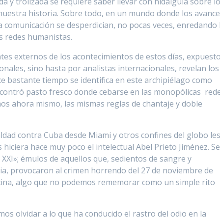
 y trolizada se requiere saber llevar con hidalguía sobre l
uestra historia. Sobre todo, en un mundo donde los avanc
la comunicación se desperdician, no pocas veces, enredando 
as redes humanistas.
ntes externos de los acontecimientos de estos días, expuest
onales, sino hasta por analistas internacionales, revelan los
e bastante tiempo se identifica en este archipiélago como
contró pasto fresco donde cebarse en las monopólicas red
os ahora mismo, las mismas reglas de chantaje y doble
maldad contra Cuba desde Miami y otros confines del globo le
s hiciera hace muy poco el intelectual Abel Prieto Jiménez. S
o XXI»; émulos de aquellos que, sedientos de sangre y
tria, provocaron al crimen horrendo del 27 de noviembre de
icina, algo que no podemos rememorar como un simple rito
os olvidar a lo que ha conducido el rastro del odio en la