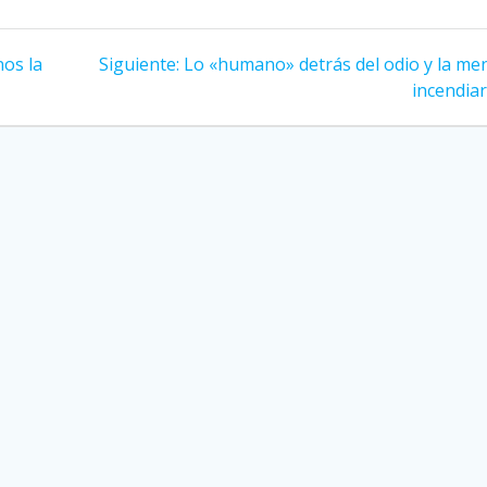
nos la
Siguiente:
Siguiente
Lo «humano» detrás del odio y la men
entrada:
incendiar