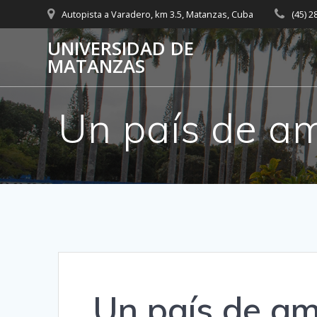
Saltar
Autopista a Varadero, km 3.5, Matanzas, Cuba
(45) 
al
contenido
UNIVERSIDAD DE
MATANZAS
Un país de am
Un país de am