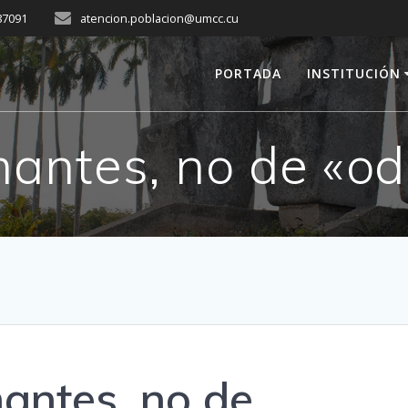
287091
atencion.poblacion@umcc.cu
PORTADA
INSTITUCIÓN
antes, no de «od
antes, no de