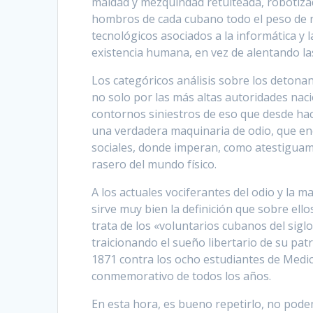
maldad y mezquindad retuiteada, robotizada
hombros de cada cubano todo el peso de n
tecnológicos asociados a la informática y 
existencia humana, en vez de alentando l
Los categóricos análisis sobre los detona
no solo por las más altas autoridades naci
contornos siniestros de eso que desde hac
una verdadera maquinaria de odio, que en
sociales, donde imperan, como atestiguam
rasero del mundo físico.
A los actuales vociferantes del odio y la 
sirve muy bien la definición que sobre ello
trata de los «voluntarios cubanos del sigl
traicionando el sueño libertario de su pa
1871 contra los ocho estudiantes de Med
conmemorativo de todos los años.
En esta hora, es bueno repetirlo, no podem