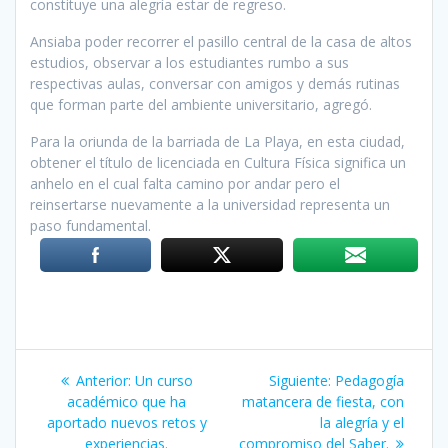
constituye una alegría estar de regreso.
Ansiaba poder recorrer el pasillo central de la casa de altos
estudios, observar a los estudiantes rumbo a sus
respectivas aulas, conversar con amigos y demás rutinas
que forman parte del ambiente universitario, agregó.
Para la oriunda de la barriada de La Playa, en esta ciudad,
obtener el título de licenciada en Cultura Física significa un
anhelo en el cual falta camino por andar pero el
reinsertarse nuevamente a la universidad representa un
paso fundamental.
Navegación
Anterior:
Entrada
Un curso
Siguiente:
Siguiente
Pedagogía
de
académico que ha
anterior:
matancera de fiesta, con
entrada:
aportado nuevos retos y
la alegría y el
experiencias.
compromiso del Saber.