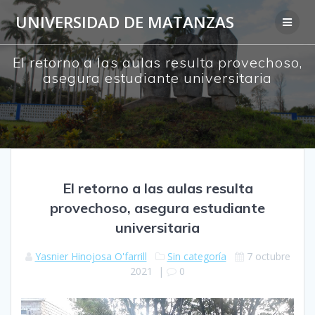
Saltar
UNIVERSIDAD DE MATANZAS
al
contenido
El retorno a las aulas resulta provechoso,
asegura estudiante universitaria
El retorno a las aulas resulta
provechoso, asegura estudiante
universitaria
Yasnier Hinojosa O'farrill
Sin categoría
7 octubre
2021
|
0