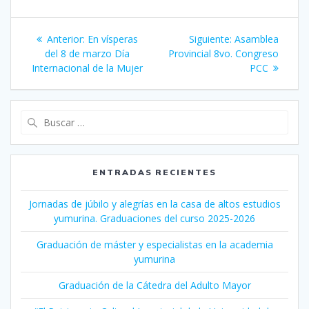
Navegación
Anterior:
Entrada
En vísperas
Siguiente:
Siguiente
Asamblea
de
del 8 de marzo Día
anterior:
Provincial 8vo. Congreso
entrada:
Internacional de la Mujer
PCC
entradas
Buscar:
ENTRADAS RECIENTES
Jornadas de júbilo y alegrías en la casa de altos estudios
yumurina. Graduaciones del curso 2025-2026
Graduación de máster y especialistas en la academia
yumurina
Graduación de la Cátedra del Adulto Mayor