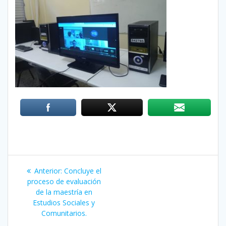
Navegación
Anterior:
Entrada
Concluye el
de
proceso de evaluación
anterior:
de la maestría en
entradas
Estudios Sociales y
Comunitarios.