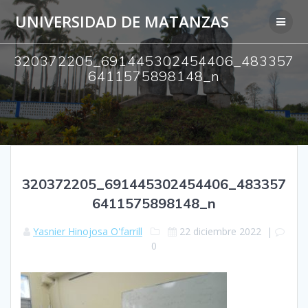
Saltar
UNIVERSIDAD DE MATANZAS
al
contenido
320372205_691445302454406_483357
6411575898148_n
320372205_691445302454406_483357
6411575898148_n
Yasnier Hinojosa O'farrill
22 diciembre 2022
|
0