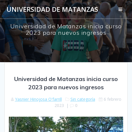
Saltar
UNIVERSIDAD DE MATANZAS
al
contenido
Universidad de Matanzas inicia curso
2023 para nuevos ingresos
Universidad de Matanzas inicia curso
2023 para nuevos ingresos
Yasnier Hinojosa O'farrill
Sin categoría
6 febrero
2023
|
0