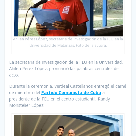
Ahilén Pérez López, secretaria de investigación de la FEU en la
Universidad de Matanzas. Foto de la autora.
La secretaria de investigación de la FEU en la Universidad,
Ahilén Pérez López, pronunció las palabras centrales del
acto.
Durante la ceremonia, Verdeal Castellanos entregó el carné
de miembro del
Partido Comunista de Cuba
al
presidente de la FEU en el centro estudiantil, Randy
Monstelier López.