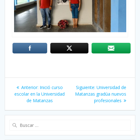
Navegación
Anterior:
Entrada
Inició curso
Siguiente:
Siguiente
Universidad de
de
escolar en la Universidad
anterior:
Matanzas gradúa nuevos
entrada:
de Matanzas
profesionales
entradas
Buscar: