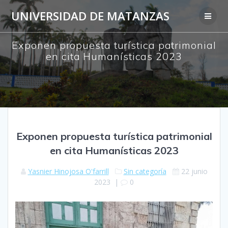
Saltar
UNIVERSIDAD DE MATANZAS
al
contenido
Exponen propuesta turística patrimonial
en cita Humanísticas 2023
Exponen propuesta turística patrimonial
en cita Humanísticas 2023
Yasnier Hinojosa O'farrill
Sin categoría
22 junio
2023
|
0