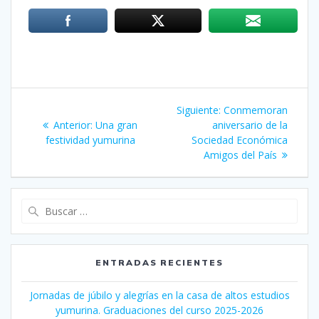
Navegación
Siguiente:
Siguiente
Conmemoran
de
Anterior:
Entrada
Una gran
aniversario de la
entrada:
festividad yumurina
anterior:
Sociedad Económica
entradas
Amigos del País
Buscar:
ENTRADAS RECIENTES
Jornadas de júbilo y alegrías en la casa de altos estudios
yumurina. Graduaciones del curso 2025-2026