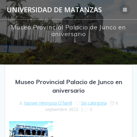
Saltar
UNIVERSIDAD DE MATANZAS
al
contenido
Museo Provincial Palacio de Junco en
aniversario
Museo Provincial Palacio de Junco en
aniversario
Yasnier Hinojosa O'farrill
Sin categoría
6
septiembre 2023
|
0