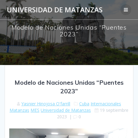
Saltar
UNIVERSIDAD DE MATANZAS
al
contenido
Modelo de Naciones Unidas “Puentes
2023”
Modelo de Naciones Unidas “Puentes
2023”
Yasnier Hinojosa O'farrill
Cuba
Internacionales
Matanzas
MES
Universidad de Matanzas
19 septiembre
2023
|
0