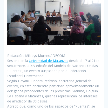
Redacción: Miladys Moreno/ DECOM
Sesiona en la
Universidad de Matanzas
desde el 17 al 21de
septiembre, la XIV edición del Modelo de Naciones Unidas
“Puentes”, un evento auspiciado por la Federación
Estudiantil Universitaria.
Según Dayani Fundora Pedroso, secretaria general del
evento, en este encuentro participan aproximadamente 60
delegados procedentes de las provincias Granma, Holguín,
La Habana y Matanzas, quienes representan los intereses
de alrededor de 30 países.
Agregó que, como uno de los espacios de “Puentes”, se