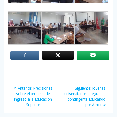
Navegación
Anterior:
Entrada
Precisiones
Siguiente:
Siguiente
Jóvenes
de
sobre el proceso de
anterior:
universitarios integran el
entrada:
ingreso a la Educación
contingente Educando
entradas
Superior
por Amor