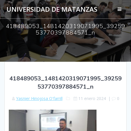
Saltar
UNIVERSIDAD DE MATANZAS
al
contenido
418489053_1481420319071995_39259
53770397884571_n
418489053_1481420319071995_39259
53770397884571_n
Yasnier Hinojosa O'farrill
11 enero 2024
|
0