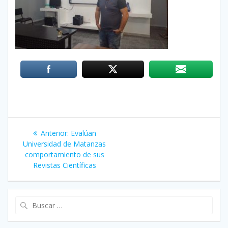
Navegación
Anterior:
Entrada
Evalúan
de
Universidad de Matanzas
anterior:
comportamiento de sus
entradas
Revistas Científicas
Buscar: