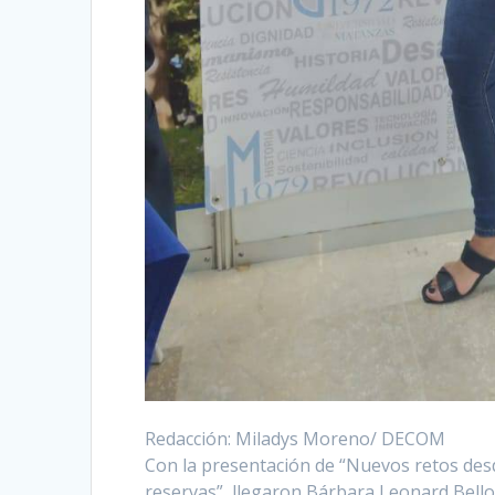
Redacción: Miladys Moreno/ DECOM
Con la presentación de “Nuevos retos desd
reservas”, llegaron Bárbara Leonard Bell