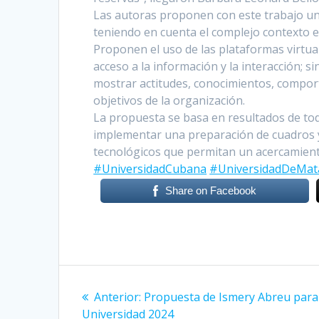
Las autoras proponen con este trabajo un
teniendo en cuenta el complejo contexto e
Proponen el uso de las plataformas virtuales
acceso a la información y la interacción; s
mostrar actitudes, conocimientos, compor
objetivos de la organización.
La propuesta se basa en resultados de tod
implementar una preparación de cuadros y 
tecnológicos que permitan un acercamiento
#UniversidadCubana
#UniversidadDeMat
Share on Facebook
Navegación
Anterior:
Entrada
Propuesta de Ismery Abreu para
de
Universidad 2024
anterior: