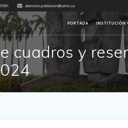
287091
atencion.poblacion@umcc.cu
PORTADA
INSTITUCIÓN
e cuadros y rese
2024