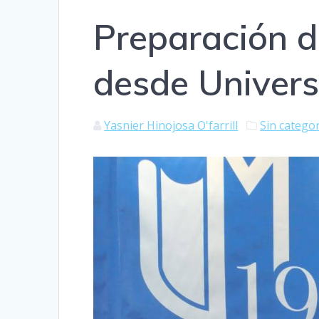
Preparación d
desde Univer
Yasnier Hinojosa O'farrill
Sin catego