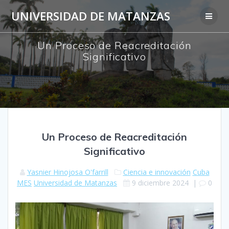
Saltar
UNIVERSIDAD DE MATANZAS
al
contenido
Un Proceso de Reacreditación
Significativo
Un Proceso de Reacreditación
Significativo
Yasnier Hinojosa O'farrill
Ciencia e innovación
Cuba
MES
Universidad de Matanzas
9 diciembre 2024
|
0