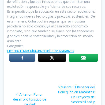
de refinación y busque innovaciones que permitan una
explotación responsable y eficiente de sus recursos.
Es imperativo que la educación en este sector evolucione,
integrando nuevas tecnologías y prácticas sostenibles. De
esta manera, Cuba podrá asegurar que su industria
petrolera no solo contribuya al desarrollo económico
inmediato, sino que también se alinee con las tendencias
globales hacia la sostenibilidad y la protección del medio
ambiente
Categories:
Ciencia
CITMA
Cuba
Universidad de Matanzas
Navegación
Siguiente:
Siguiente
El Renacer del
de
Henequén en Matanzas:
entrada:
Anterior:
Entrada
Por un
Un Proyecto de
desarrollo turístico de
anterior:
entradas
Sostenibilidad y
calidad