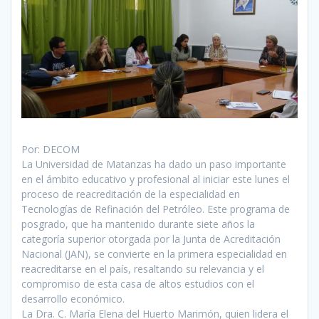
Por: DECOM
La Universidad de Matanzas ha dado un paso importante
en el ámbito educativo y profesional al iniciar este lunes el
proceso de reacreditación de la especialidad en
Tecnologías de Refinación del Petróleo. Este programa de
posgrado, que ha mantenido durante siete años la
categoría superior otorgada por la Junta de Acreditación
Nacional (JAN), se convierte en la primera especialidad en
reacreditarse en el país, resaltando su relevancia y el
compromiso de esta casa de altos estudios con el
desarrollo económico.
La Dra. C. María Elena del Huerto Marimón, quien lidera el