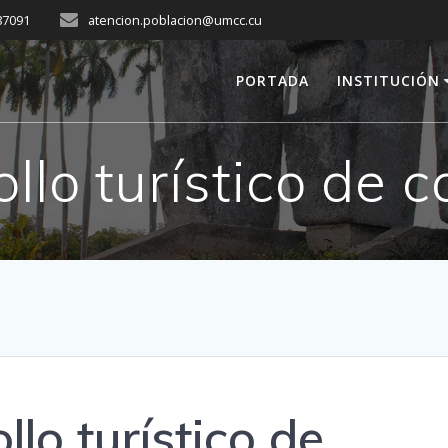
287091
atencion.poblacion@umcc.cu
PORTADA
INSTITUCIÓN
llo turístico de c
llo turístico de