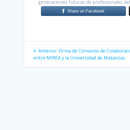
generaciones futuras de profesionales del
Share on Facebook
Navegación
Anterior:
Entrada
Firma de Convenio de Colaborac
entre MIREA y la Universidad de Matanzas
anterior:
de
entradas