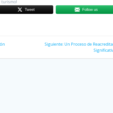
 turismo!
Tweet
Follow us
ión
Siguiente:
Siguiente
Un Proceso de Reacredita
entrada:
Significati