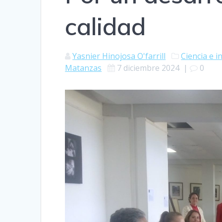
calidad
Yasnier Hinojosa O'farrill
Ciencia e 
Matanzas
7 diciembre 2024
|
0