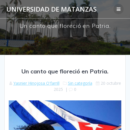
Saltar
UNIVERSIDAD DE MATANZAS
al
contenido
Un canto que floreció en Patria.
Un canto que floreció en Patria.
Yasnier Hinojosa O'farrill
Sin categoría
20 octubre
2025
|
0