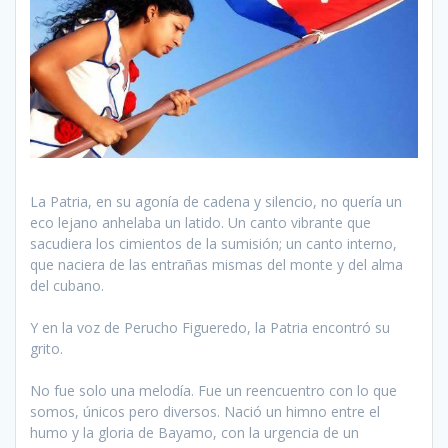
La Patria, en su agonía de cadena y silencio, no quería un
eco lejano anhelaba un latido. Un canto vibrante que
sacudiera los cimientos de la sumisión; un canto interno,
que naciera de las entrañas mismas del monte y del alma
del cubano.
Y en la voz de Perucho Figueredo, la Patria encontró su
grito.
No fue solo una melodía. Fue un reencuentro con lo que
somos, únicos pero diversos. Nació un himno entre el
humo y la gloria de Bayamo, con la urgencia de un