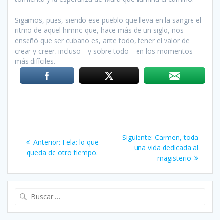
Sigamos, pues, siendo ese pueblo que lleva en la sangre el
ritmo de aquel himno que, hace más de un siglo, nos
enseñó que ser cubano es, ante todo, tener el valor de
crear y creer, incluso—y sobre todo—en los momentos
más difíciles.
Navegación
Siguiente:
Siguiente
Carmen, toda
Anterior:
Entrada
Fela: lo que
de
una vida dedicada al
entrada:
queda de otro tiempo.
anterior:
magisterio
entradas
Buscar: