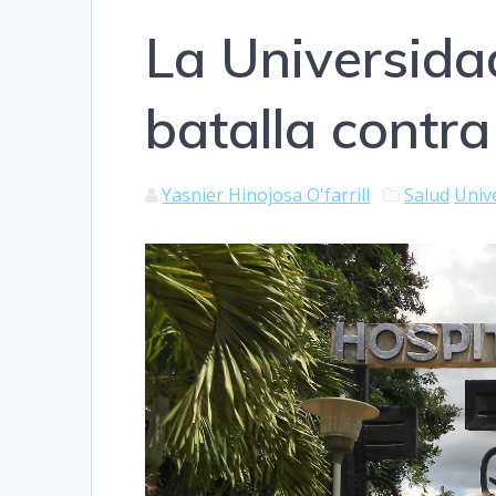
La Universida
batalla contra
Yasnier Hinojosa O'farrill
Salud
Univ