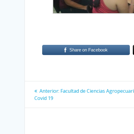
Share on Facebook
Navegación
Anterior:
Entrada
Facultad de Ciencias Agropecuari
Covid 19
anterior:
de
entradas