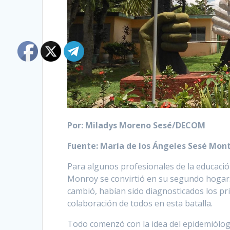
Por: Miladys Moreno Sesé/DECOM
Fuente: María de los Ángeles Sesé Mont
Para algunos profesionales de la educaci
Monroy se convirtió en su segundo hogar. 
cambió, habían sido diagnosticados los pri
colaboración de todos en esta batalla.
Todo comenzó con la idea del epidemiólogo d